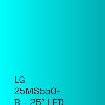
LG
25MS550-
B – 25″ LED