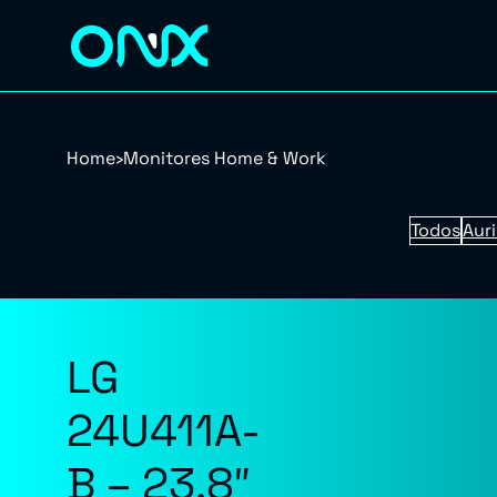
Home
›
Monitores Home & Work
Todos
Auri
LG
24U411A-
B – 23.8″