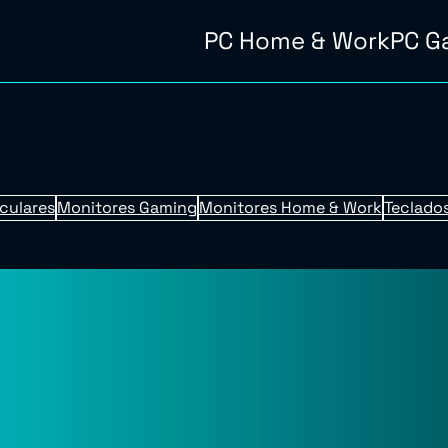
PC Home & Work
PC G
culares
Monitores Gaming
Monitores Home & Work
Teclados