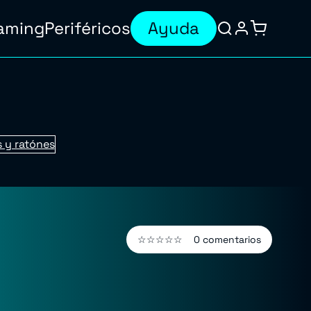
aming
Periféricos
Ayuda
 y ratónes
☆☆☆☆☆
0 comentarios