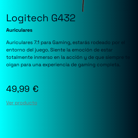
Logitech G432
Auriculares
Auriculares 7.1 para Gaming, estarás rodeado por el
entorno del juego. Siente la emoción de estar
totalmente inmerso en la acción y de que siempre te
oigan para una experiencia de gaming completa.
49,99
€
Ver producto