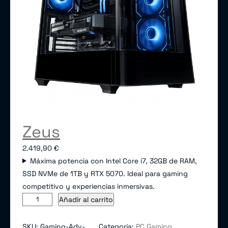
Zeus
2.419,90
€
Máxima potencia con Intel Core i7, 32GB de RAM,
SSD NVMe de 1TB y RTX 5070. Ideal para gaming
competitivo y experiencias inmersivas.
Z
A
Añadir al carrito
e
l
u
t
SKU:
Gaming-Adv-
Categoría:
PC Gaming