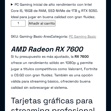
PC Gaming inicial de alto rendimiento con Intel
Core i5, 16GB de RAM, SSD NVMe de 1TB y RTX 5050.
Ideal para jugar en buena calidad con gran fluidez.
A
A
Añadir al carrito
r
l
e
t
SKU:
Gaming-Basic-Ares
Categoría:
PC Gaming Basic
s
e
AMD Radeon RX 7600
c
r
a
n
Si tu presupuesto es más ajustado, la
RX 7600
n
a
ofrece un rendimiento sólido en 1080p y permite
t
t
jugar a títulos competitivos como Valorant, Fortnite
i
i
o CS:GO con gran fluidez. También es una opción
d
v
válida para streaming básico, ofreciendo buena
a
e
calidad sin sobrecargar el sistema.
d
:
Tarjetas gráficas para
streaming profesional