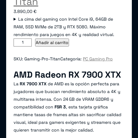
Titán
3.890,00
€
La cima del gaming con Intel Core i9, 64GB de
RAM, SSD NVMe de 2TB y RTX 5080. Máximo
rendimiento para juegos en 4K y realidad virtual.
T
A
Añadir al carrito
i
l
t
t
SKU:
Gaming-Pro-Titan
Categoría:
PC Gaming Pro
á
e
AMD Radeon RX 7900 XTX
n
r
c
n
La
RX 7900 XTX
de AMD es la opción perfecta para
a
a
jugadores que buscan rendimiento absoluto a 4K y
n
t
multitarea intensa. Con 24 GB de VRAM GDDR6 y
t
i
compatibilidad con
FSR 3
, esta tarjeta gráfica
i
v
mantiene tasas de frames altas sin sacrificar calidad
d
e
visual, ideal para gamers exigentes y streamers que
a
:
quieren transmitir con la mejor calidad.
d